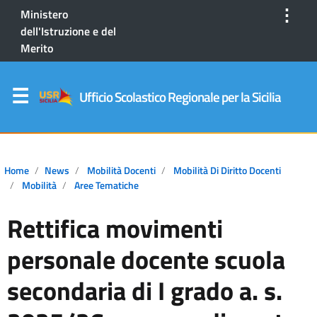
⋮
Ministero
dell'Istruzione e del
Merito
Ufficio Scolastico Regionale per la Sicilia
Home
News
Mobilità Docenti
Mobilità Di Diritto Docenti
Mobilità
Aree Tematiche
Rettifica movimenti
personale docente scuola
secondaria di I grado a. s.