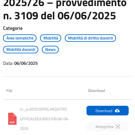
2025/26 – provvedimento
n. 3109 del 06/06/2025
Categorie
Aree tematiche
Mobilità
Mobilità di diritto docenti
Mobilità docenti
News
Data:
06/06/2025
File
Download
m_pi.AOOUSPRG.REGISTRO 
Download
UFFICIALE(U).0003109.06-06-
Anteprima
2025