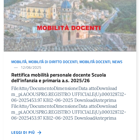
MOBILITÀ
,
MOBILITÀ DI DIRITTO DOCENTI
,
MOBILITÀ DOCENTI
,
NEWS
12/06/2025
Rettifica mobilità personale docente Scuola
dell’infanzia e primaria a.s. 2025/26
FileAtto/DocumentoDimensioneData attoDownload
m_pi.AOOUSPRG.REGISTRO UFFICIALE(U).0003287.12-
06-2025453.97 KB12-06-2025 DownloadAnteprima
FileAtto/DocumentoDimensioneData attoDownload
m_pi.AOOUSPRG.REGISTRO UFFICIALE(U).0003287.12-
06-2025453.97 KB12-06-2025 DownloadAnteprima
LEGGI DI PIÙ