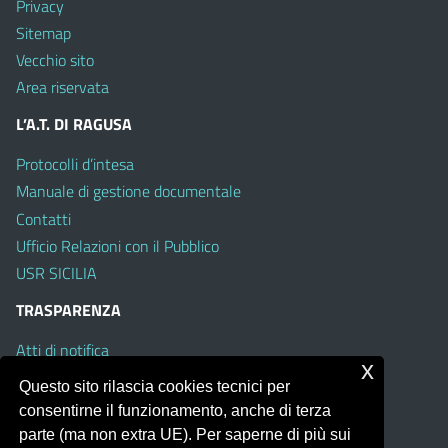
Privacy
Sitemap
Vecchio sito
Area riservata
L’A.T. DI RAGUSA
Protocolli d’intesa
Manuale di gestione documentale
Contatti
Ufficio Relazioni con il Pubblico
USR SICILIA
TRASPARENZA
Atti di notifica
x
Albo on line
Questo sito rilascia cookies tecnici per
Amministrazione Trasparente
consentirne il funzionamento, anche di terza
Obiettivi di Accessibilità
parte (ma non extra UE). Per saperne di più sui