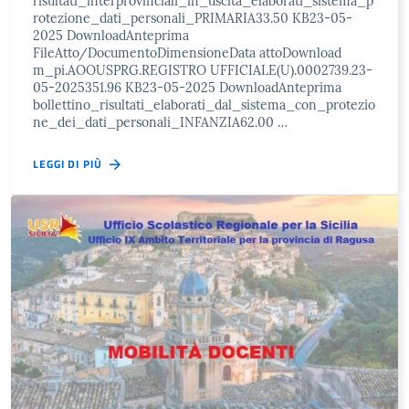
risultati_interprovinciali_in_uscita_elaborati_sistema_p
rotezione_dati_personali_PRIMARIA33.50 KB23-05-
2025 DownloadAnteprima
FileAtto/DocumentoDimensioneData attoDownload
m_pi.AOOUSPRG.REGISTRO UFFICIALE(U).0002739.23-
05-2025351.96 KB23-05-2025 DownloadAnteprima
bollettino_risultati_elaborati_dal_sistema_con_protezio
ne_dei_dati_personali_INFANZIA62.00 …
LEGGI DI PIÙ