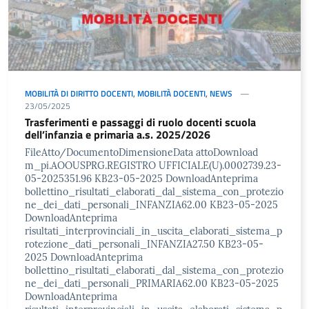
MOBILITÀ DI DIRITTO DOCENTI
,
MOBILITÀ DOCENTI
,
NEWS
23/05/2025
Trasferimenti e passaggi di ruolo docenti scuola
dell’infanzia e primaria a.s. 2025/2026
FileAtto/DocumentoDimensioneData attoDownload
m_pi.AOOUSPRG.REGISTRO UFFICIALE(U).0002739.23-
05-2025351.96 KB23-05-2025 DownloadAnteprima
bollettino_risultati_elaborati_dal_sistema_con_protezio
ne_dei_dati_personali_INFANZIA62.00 KB23-05-2025
DownloadAnteprima
risultati_interprovinciali_in_uscita_elaborati_sistema_p
rotezione_dati_personali_INFANZIA27.50 KB23-05-
2025 DownloadAnteprima
bollettino_risultati_elaborati_dal_sistema_con_protezio
ne_dei_dati_personali_PRIMARIA62.00 KB23-05-2025
DownloadAnteprima