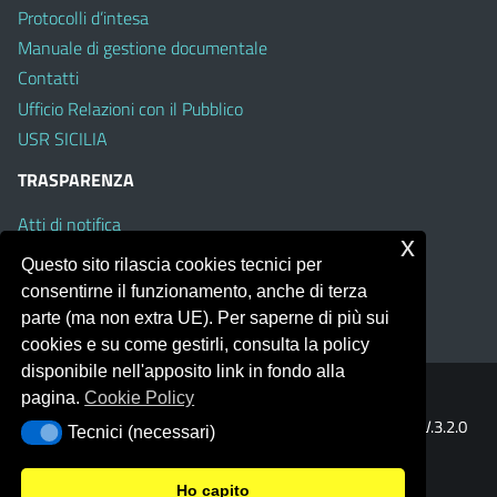
Protocolli d’intesa
Manuale di gestione documentale
Contatti
Ufficio Relazioni con il Pubblico
USR SICILIA
TRASPARENZA
Atti di notifica
x
Albo on line
Questo sito rilascia cookies tecnici per
Amministrazione Trasparente
consentirne il funzionamento, anche di terza
Obiettivi di Accessibilità
parte (ma non extra UE). Per saperne di più sui
cookies e su come gestirli, consulta la policy
disponibile nell'apposito link in fondo alla
pagina.
Cookie Policy
Portale realizzato con la piattaforma
Argo Web 4.0
Template Italia configurato sul tema accessibile
EduTheme
V.3.2.0
Tecnici (necessari)
Tecnici (necessari)
(Mizar)
Ho capito