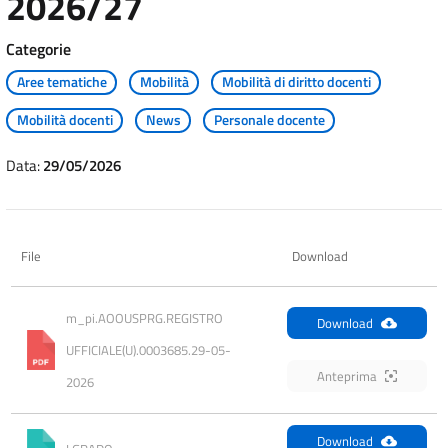
2026/27
Categorie
Aree tematiche
Mobilità
Mobilità di diritto docenti
Mobilità docenti
News
Personale docente
Data:
29/05/2026
File
Download
m_pi.AOOUSPRG.REGISTRO 
Download
UFFICIALE(U).0003685.29-05-
Anteprima
2026
Download