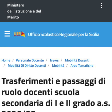
⋮
Ministero
dell'Istruzione e del
Merito
Ufficio Scolastico Regionale per la Sicilia
Home
Personale Docente
News
Mobilità Docenti
Mobilità Di Diritto Docenti
Mobilità
Aree Tematiche
Trasferimenti e passaggi di
ruolo docenti scuola
secondaria di I e II grado a.s.