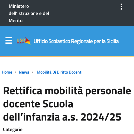
⋮
Ministero
dell'Istruzione e del
Merito
Ufficio Scolastico Regionale per la Sicilia
Home
News
Mobilità Di Diritto Docenti
Rettifica mobilità personale
docente Scuola
dell’infanzia a.s. 2024/25
Categorie