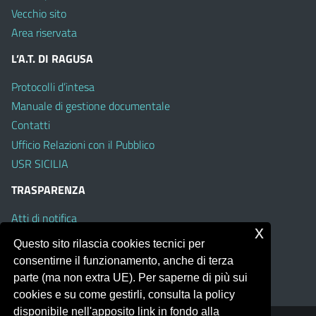
Vecchio sito
Area riservata
L’A.T. DI RAGUSA
Protocolli d’intesa
Manuale di gestione documentale
Contatti
Ufficio Relazioni con il Pubblico
USR SICILIA
TRASPARENZA
Atti di notifica
x
Albo on line
Questo sito rilascia cookies tecnici per
Amministrazione Trasparente
consentirne il funzionamento, anche di terza
Obiettivi di Accessibilità
parte (ma non extra UE). Per saperne di più sui
cookies e su come gestirli, consulta la policy
disponibile nell'apposito link in fondo alla