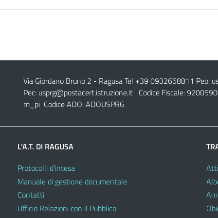
Via Giordano Bruno 2
- Ragusa Tel +39 0932658811 Peo:
u
Pec:
usprg@postacert.istruzione.it
Codice Fiscale: 9200590
m_pi Codice AOO: AOOUSPRG
L’A.T. DI RAGUSA
TR
Protocolli d’intesa
Atti
Manuale di gestione documentale
Alb
Contatti
Amm
Ufficio Relazioni con il Pubblico
Obie