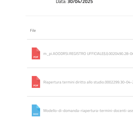
Data:
30/04/2025
File
m_pi.AOODRSI.REGISTRO UFFICIALE(U).0020490.28-0
Riapertura termini diritto allo studio.0002299.30-04
Modello-di-domanda-riapertura-termini-docenti-ass