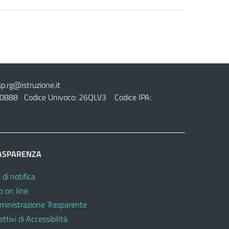
sp.rg@istruzione.it
0888 Codice Univoco: 26QLV3 Codice IPA:
ASPARENZA
 di notifica
o on line
inistrazione Trasparente
ttivi di Accessibilità