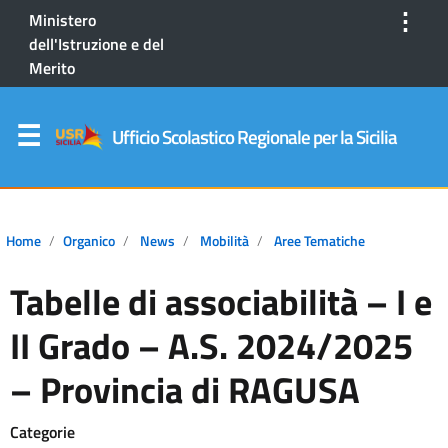
⋮
Ministero
dell'Istruzione e del
Merito
Ufficio Scolastico Regionale per la Sicilia
Home
Organico
News
Mobilità
Aree Tematiche
Tabelle di associabilità – I e
II Grado – A.S. 2024/2025
– Provincia di RAGUSA
Categorie