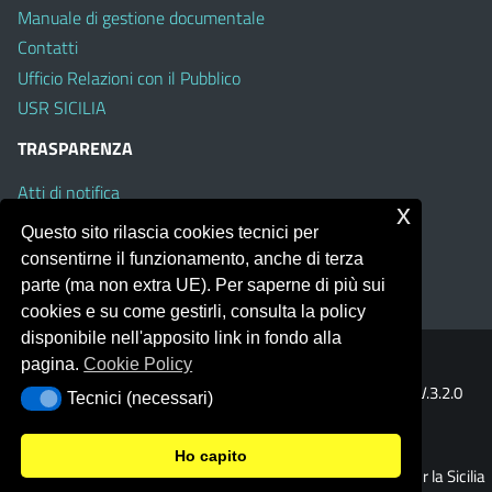
Manuale di gestione documentale
Contatti
Ufficio Relazioni con il Pubblico
USR SICILIA
TRASPARENZA
Atti di notifica
x
Albo on line
Questo sito rilascia cookies tecnici per
Amministrazione Trasparente
consentirne il funzionamento, anche di terza
Obiettivi di Accessibilità
parte (ma non extra UE). Per saperne di più sui
cookies e su come gestirli, consulta la policy
disponibile nell'apposito link in fondo alla
pagina.
Cookie Policy
Portale realizzato con la piattaforma
Argo Web 4.0
Template Italia configurato sul tema accessibile
EduTheme
V.3.2.0
Tecnici (necessari)
Tecnici (necessari)
(Mizar)
Ho capito
© 2026 Ufficio Scolastico Regionale per la Sicilia