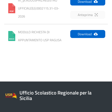
m_pi.AOOUSPRG.REGISTRO 
Download
UFFICIALE(U).0002115.31-03-
Anteprima
2026
MODULO RICHIESTA DI 
Download
APPUNTAMENTO USP RAGUSA
Ufficio Scolastico Regionale per la
Sicilia