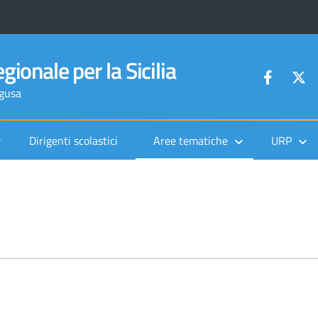
gionale per la Sicilia
agusa
Dirigenti scolastici
Aree tematiche
URP