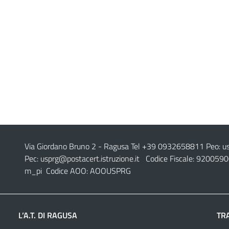
Via Giordano Bruno 2
- Ragusa Tel +39 0932658811 Peo:
u
Pec:
usprg@postacert.istruzione.it
Codice Fiscale: 9200590
m_pi Codice AOO: AOOUSPRG
L’A.T. DI RAGUSA
TR