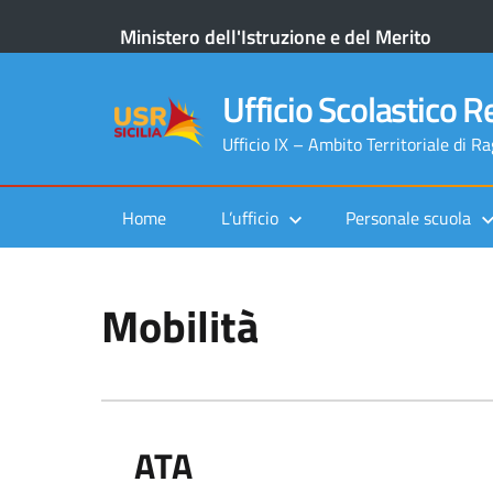
Ministero dell'Istruzione e del Merito
Ufficio Scolastico Re
Ufficio IX – Ambito Territoriale di R
Home
L’ufficio
Personale scuola
Mobilità
ATA