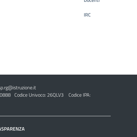
IRC
sp.rg@istruzione.it
0888 Codice Univoco: 26QLV3 Codice IPA:
ASPARENZA