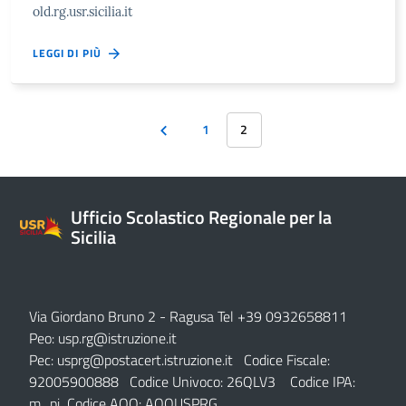
old.rg.usr.sicilia.it
LEGGI DI PIÙ
1
2
Ufficio Scolastico Regionale per la
Sicilia
Via Giordano Bruno 2
- Ragusa Tel +39 0932658811
Peo:
usp.rg@istruzione.it
Pec:
usprg@postacert.istruzione.it
Codice Fiscale:
92005900888 Codice Univoco: 26QLV3 Codice IPA:
m_pi Codice AOO: AOOUSPRG