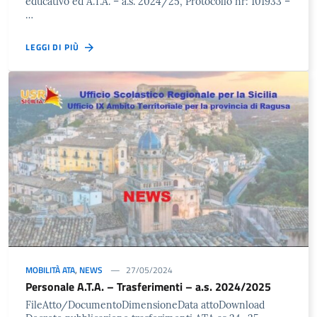
educativo ed A.T.A. – a.s. 2024/25, Protocollo nr: 101933 –
…
LEGGI DI PIÙ
MOBILITÀ ATA
,
NEWS
27/05/2024
Personale A.T.A. – Trasferimenti – a.s. 2024/2025
FileAtto/DocumentoDimensioneData attoDownload