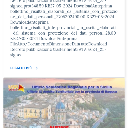
Decreto pubblicazione trasferimenti ATA as 24_25-
signed prot348.59 KB27-05-2024 DownloadAnteprima
bollettino_risultati_elaborati_dal_sistema_con_protezio
ne_dei_dati_personali_2705202490.00 KB27-05-2024
DownloadAnteprima
bollettino_risultati_interprovinciali_in_uscita_elaborati
_dal_sistema_con_protezione_dei_dati_person…28.00
KB27-05-2024 DownloadAnteprima
FileAtto/DocumentoDimensioneData attoDownload
Decreto pubblicazione trasferimenti ATA as 24_25-
signed …
LEGGI DI PIÙ